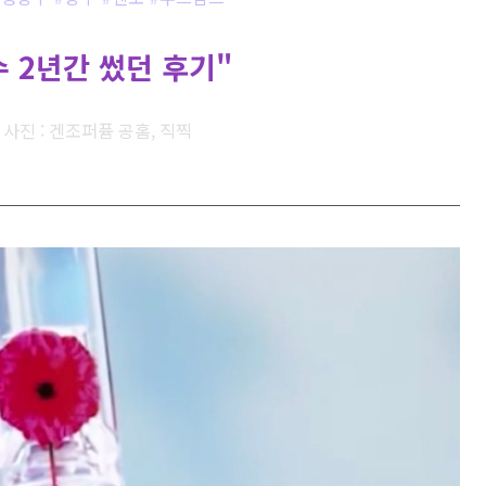
 2년간 썼던 후기"
 / 사진 : 겐조퍼퓸 공홈, 직찍