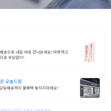
켓배송으로 내일 바로 만나보세요! 따뜻하고
으로 부담없이!
문은 오늘드림
림 당일배송까지 꿀혜택 놓치지마세요!
생향수 #향수 #겐조 #뿌르팜므