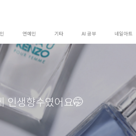
인
연예인
기타
AI 공부
네일아트
제 인생향수였어요🤭