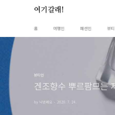
본문 바로가기
여기갈래!
홈
여행인
패션인
뷰티
뷰티인
겐조향수 뿌르팜므는 
by 닉넴왜요
2020. 7. 24.