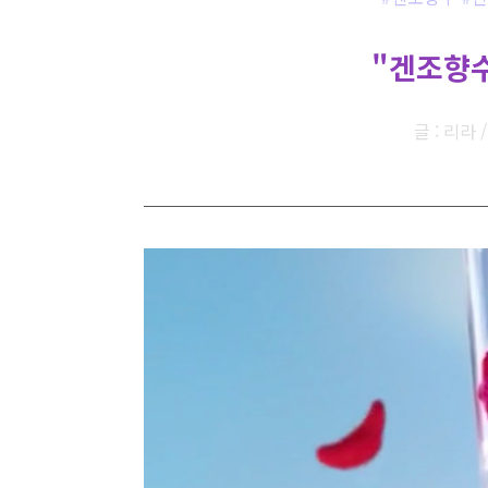
"겐조향수
글 : 리라