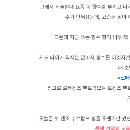
그래서 외출할때 요즘 꼭 향수를 뿌리고 나
수가 안써졌는데, 요즘은 장마 
그런데 지금 쓰는 향수 향이 너무 제
저도 나이가 작지는 않아서 향수를 이것저것 
대 초
<르빠
참고로 르빠겐조 뿌르팜므는 로겐조 뿌르
(
오늘은 로 겐조 뿌르팜므 향을 오랜기간 썼
들께 선택의 도