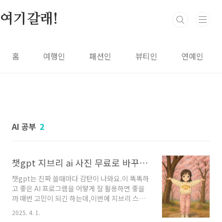
본문 바로가기
여기갈래!
홈
여행인
패션인
뷰티인
연예인
AI 공부
2
챗gpt 지브리 ai 사진 무료로 바꾸는 방법, 벚꽃 사진 더 예쁘게 표현하기❤️
챗gpt는 진짜 쓸때마다 감탄이 나와요.이 똑똑하
고 좋은 AI 프로그램을 어떻게 잘 활용하면 좋을
까 매번 고민이 되긴 하는데,이번에 지브리 스타
일 사진 변환이 핫하더라구요!혹시나 챗gpt 사
2025. 4. 1.
용법이 생소하신 분들을 위해나의 사진을 지브리