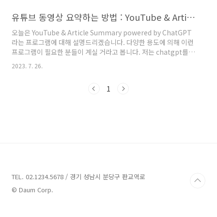
스타일로 예쁘게 변환하는 방법을 알려드릴게요
^^먼저 구글에 챗지피티를 검색해서 들어갑니
유튜브 동영상 요약하는 방법 : YouTube & Article Summary powered by ChatGPT
다.두개 다 동일하구요.저는 오픈에이아이
오늘은 YouTube & Article Summary powered by ChatGPT
(OpenAI) 가 적힌 쪽이 편해서 매일 저기로 들어
라는 프로그램에 대해 설명드리겠습니다. 다양한 용도에 의해 이런
가요.회원가입이 되어 있어야지 지브리 스타일
프로그램이 필요한 분들이 계실 거라고 봅니다. 저는 chatgpt를
이미지 변환이 가능하기 때문에 회원가입해주세
공부하는 중에 이것을 알게 되었습니다. 우리가 글을 적을 때 아무
요.gmail 아이디로 간단하게 회원가입이 가능합
2023. 7. 26.
런 정보가 없는 경우가 참 많습니다. 그런 와중에도 열심히 정보를
니다.자 그럼 챗gpt 이미지 변환을 시작해볼게
서치하고 유튜브도 보고 많은 시간을 할애하게 되지요. 저는 이런
요!1. 대화창에 이런 문구를 적으세요." 내가 사
1
상황에서 유튜브 영상을 요약해 줄 프로그램을 찾고 있었고 유튜브
진을 보낼테니까, 지브리 스타일로 바꿔줘"한글,
앤 아티클 써머리 파워드 바이 챗gpt 프로그램을 알게 되었습니다.
영어, 무슨 언어..
YouTube & Article Summary powered by ChatGPT를 설치
하는 방법 아주 간단합니다. 크롭 웹스토어에 있는 프로그램을 설치
만 하면 됩니다...
TEL. 02.1234.5678 / 경기 성남시 분당구 판교역로
© Daum Corp.