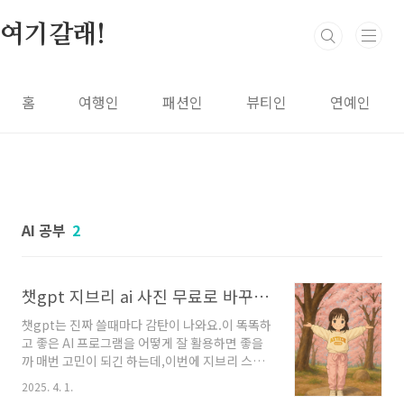
본문 바로가기
여기갈래!
홈
여행인
패션인
뷰티인
연예인
AI 공부
2
챗gpt 지브리 ai 사진 무료로 바꾸는 방법, 벚꽃 사진 더 예쁘게 표현하기❤️
챗gpt는 진짜 쓸때마다 감탄이 나와요.이 똑똑하
고 좋은 AI 프로그램을 어떻게 잘 활용하면 좋을
까 매번 고민이 되긴 하는데,이번에 지브리 스타
일 사진 변환이 핫하더라구요!혹시나 챗gpt 사
2025. 4. 1.
용법이 생소하신 분들을 위해나의 사진을 지브리