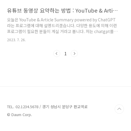
스타일로 예쁘게 변환하는 방법을 알려드릴게요
^^먼저 구글에 챗지피티를 검색해서 들어갑니
유튜브 동영상 요약하는 방법 : YouTube & Article Summary powered by ChatGPT
다.두개 다 동일하구요.저는 오픈에이아이
오늘은 YouTube & Article Summary powered by ChatGPT
(OpenAI) 가 적힌 쪽이 편해서 매일 저기로 들어
라는 프로그램에 대해 설명드리겠습니다. 다양한 용도에 의해 이런
가요.회원가입이 되어 있어야지 지브리 스타일
프로그램이 필요한 분들이 계실 거라고 봅니다. 저는 chatgpt를
이미지 변환이 가능하기 때문에 회원가입해주세
공부하는 중에 이것을 알게 되었습니다. 우리가 글을 적을 때 아무
요.gmail 아이디로 간단하게 회원가입이 가능합
2023. 7. 26.
런 정보가 없는 경우가 참 많습니다. 그런 와중에도 열심히 정보를
니다.자 그럼 챗gpt 이미지 변환을 시작해볼게
서치하고 유튜브도 보고 많은 시간을 할애하게 되지요. 저는 이런
요!1. 대화창에 이런 문구를 적으세요." 내가 사
1
상황에서 유튜브 영상을 요약해 줄 프로그램을 찾고 있었고 유튜브
진을 보낼테니까, 지브리 스타일로 바꿔줘"한글,
앤 아티클 써머리 파워드 바이 챗gpt 프로그램을 알게 되었습니다.
영어, 무슨 언어..
YouTube & Article Summary powered by ChatGPT를 설치
하는 방법 아주 간단합니다. 크롭 웹스토어에 있는 프로그램을 설치
만 하면 됩니다...
TEL. 02.1234.5678 / 경기 성남시 분당구 판교역로
© Daum Corp.