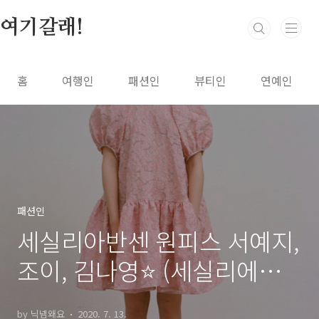
본문 바로가기
여기갈래!
홈
여행인
패션인
뷰티인
연예인
패션인
세실리아반센 원피스 서예지,
조이, 김나영⭐️ (세실리에반
센ceciliebahnsen)
by 닉넴왜요
2020. 7. 13.